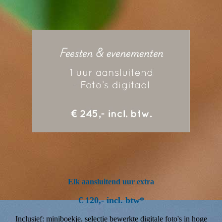
Elk aansluitend uur extra
€ 120,- incl. btw*
Inclusief: miniboekje, selectie bewerkte digitale foto's in hoge