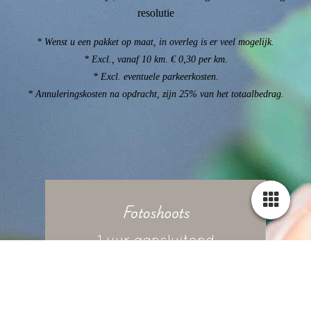
resolutie
* Wenst u een pakket op maat, in overleg is er veel mogelijk.
* Excl., vanaf 10 km. € 0,30 per km.
* Excl. eventuele parkeerkosten.
* Annuleringskosten na opdracht, zijn 25% van het totaalbedrag.