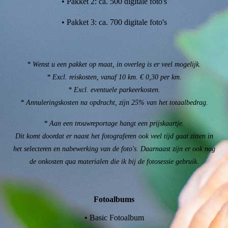
• Pakket 2: ca. 500 digitale foto's
• Pakket 3: ca. 700 digitale foto's
* Wenst u een pakket op maat, in overleg is er veel mogelijk.
* Excl. reiskosten, vanaf 10 km. € 0,30 per km.
* Excl. eventuele parkeerkosten.
* Annuleringskosten na opdracht, zijn 25% van het totaalbedrag.
* Aan een trouwreportage hangt een prijskaartje.
Dit komt doordat er naast het fotograferen ook veel tijd gaat zitten in
het selecteren en nabewerking van de foto's. Daarnaast zijn er ook nog
de onkosten qua materialen die ik bij de fotosessie gebruik.
Fotoalbums
• Basic Fotoalbum