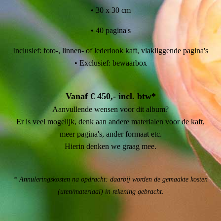
• 30 x 30 cm
• 40 pagina's
Inclusief: foto-, linnen- of lederlook kaft, vlakliggende pagina's
• Exclusief: bewaarbox
Vanaf € 450,- incl. btw*
Aanvullende wensen voor dit album?
Er is veel mogelijk, denk aan andere materialen voor de kaft,
meer pagina's, ander formaat etc.
Hierin denken we graag mee.
* Annuleringskosten na opdracht: daarbij worden de gemaakte kosten
(uren/materiaal) in rekening gebracht.