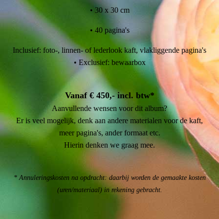
• 30 x 30 cm
• 40 pagina's
Inclusief: foto-, linnen- of lederlook kaft, vlakliggende pagina's
• Exclusief: bewaarbox
Vanaf € 450,- incl. btw*
Aanvullende wensen voor dit album?
Er is veel mogelijk, denk aan andere materialen voor de kaft,
meer pagina's, ander formaat etc.
Hierin denken we graag mee.
* Annuleringskosten na opdracht: daarbij worden de gemaakte kosten
(uren/materiaal) in rekening gebracht.