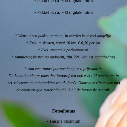
• Pakket 2: ca. 500 digitale foto's
• Pakket 3: ca. 700 digitale foto's
* Wenst u een pakket op maat, in overleg is er veel mogelijk.
* Excl. reiskosten, vanaf 10 km. € 0,30 per km.
* Excl. eventuele parkeerkosten.
* Annuleringskosten na opdracht, zijn 25% van het totaalbedrag.
* Aan een trouwreportage hangt een prijskaartje.
Dit komt doordat er naast het fotograferen ook veel tijd gaat zitten in
het selecteren en nabewerking van de foto's. Daarnaast zijn er ook nog
de onkosten qua materialen die ik bij de fotosessie gebruik.
Fotoalbums
• Basic Fotoalbum