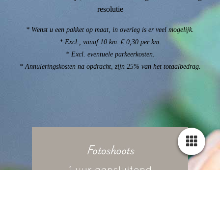
resolutie
* Wenst u een pakket op maat, in overleg is er veel mogelijk.
* Excl., vanaf 10 km. € 0,30 per km.
* Excl. eventuele parkeerkosten.
* Annuleringskosten na opdracht, zijn 25% van het totaalbedrag.