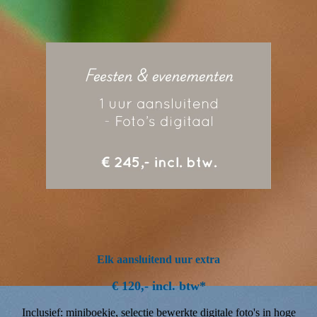
Elk aansluitend uur extra
€ 120,- incl. btw*
Inclusief: miniboekje, selectie bewerkte digitale foto's in hoge