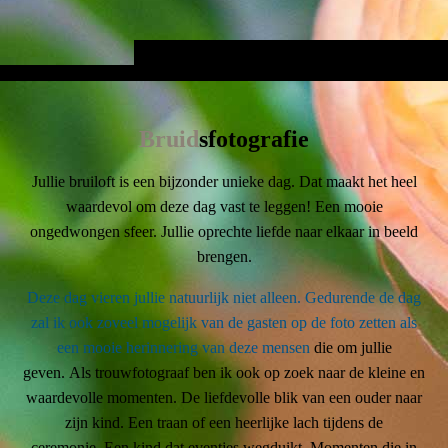
Bruid
sfotografie
Jullie bruiloft is een bijzonder unieke dag. Dat maakt het heel
waardevol om deze dag vast te leggen! Een mooie
ongedwongen sfeer. Jullie oprechte liefde naar elkaar in beeld
brengen.
Deze dag vieren jullie natuurlijk niet alleen. Gedurende de dag
zal ik ook zoveel mogelijk van de gasten op de foto zetten als
een mooie herinnering van deze mensen
die om jullie
geven. Als trouwfotograaf ben ik ook op zoek naar de kleine en
waardevolle momenten. De liefdevolle blik van een ouder naar
zijn kind. Een traan of een heerlijke lach tijdens de
ceremonie. Een kind dat eventjes wegduikt. Momenten die in